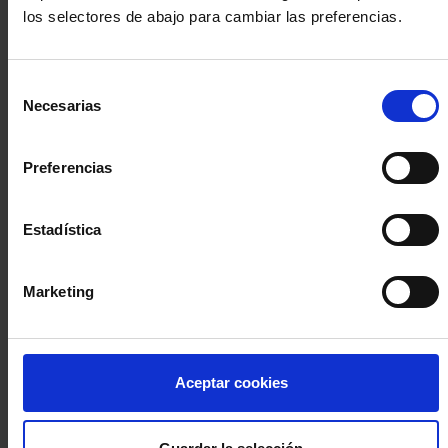
los selectores de abajo para cambiar las preferencias.
INICIA SESIÓN (Abogados y abogadas)
Selección
Accede con el carné colegial y tu firma electrónica ACA
Necesarias
de
Si es la primera vez que accedes al Sistema de Acceso Único de
consentimiento
la Abogacía recuerda que debes antes registrarte para aceptar
la política de privacidad y protección de datos a través de este
Preferencias
enlace, pulsando
aquí
Estadística
Entrar con ACA Plus
Marketing
¿No tienes cuenta?
Aceptar cookies
Regístrate