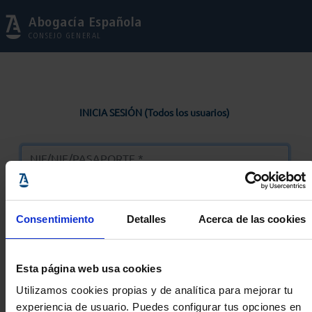
Abogacía Española
CONSEJO GENERAL
INICIA SESIÓN (Todos los usuarios)
Consentimiento
Detalles
Acerca de las cookies
Entrar
Esta página web usa cookies
Solicitar Contraseña
Utilizamos cookies propias y de analítica para mejorar tu
experiencia de usuario. Puedes configurar tus opciones en