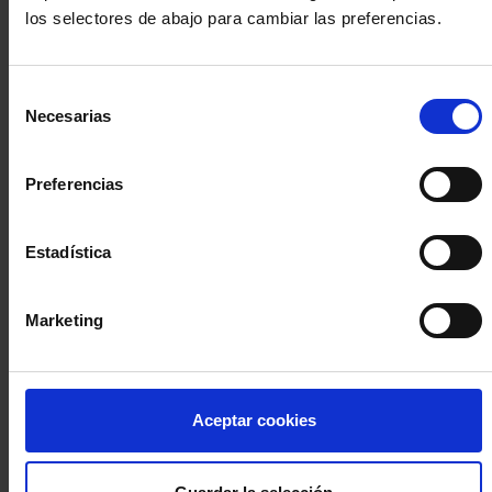
los selectores de abajo para cambiar las preferencias.
INICIA SESIÓN (Abogados y abogadas)
Selección
Accede con el carné colegial y tu firma electrónica ACA
Necesarias
de
Si es la primera vez que accedes al Sistema de Acceso Único de
consentimiento
la Abogacía recuerda que debes antes registrarte para aceptar
la política de privacidad y protección de datos a través de este
Preferencias
enlace, pulsando
aquí
Estadística
Entrar con ACA Plus
Marketing
¿No tienes cuenta?
Aceptar cookies
Regístrate