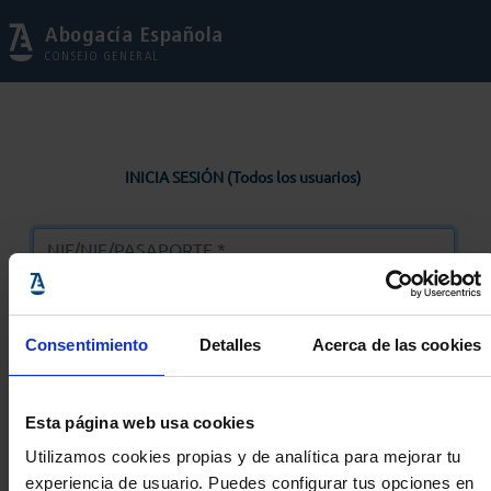
Abogacía Española
CONSEJO GENERAL
INICIA SESIÓN (Todos los usuarios)
Consentimiento
Detalles
Acerca de las cookies
Entrar
Esta página web usa cookies
Solicitar Contraseña
Utilizamos cookies propias y de analítica para mejorar tu
experiencia de usuario. Puedes configurar tus opciones en