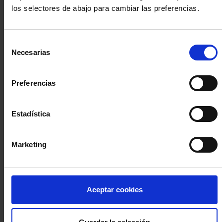
los selectores de abajo para cambiar las preferencias.
INICIA SESIÓN (Abogados y abogadas)
Selección
Accede con el carné colegial y tu firma electrónica ACA
Necesarias
de
Si es la primera vez que accedes al Sistema de Acceso Único de
consentimiento
la Abogacía recuerda que debes antes registrarte para aceptar
la política de privacidad y protección de datos a través de este
Preferencias
enlace, pulsando
aquí
Estadística
Entrar con ACA Plus
Marketing
¿No tienes cuenta?
Aceptar cookies
Regístrate