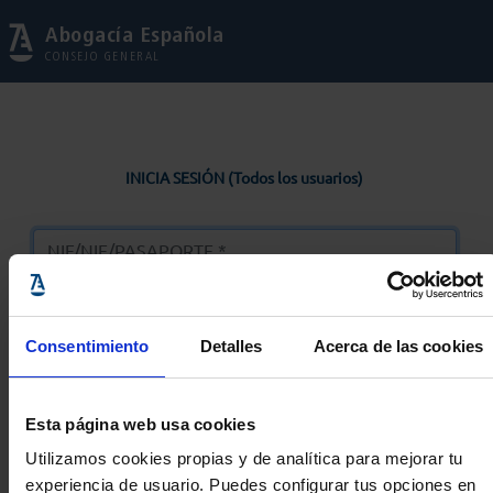
Abogacía Española
CONSEJO GENERAL
INICIA SESIÓN (Todos los usuarios)
Consentimiento
Detalles
Acerca de las cookies
Entrar
Esta página web usa cookies
Solicitar Contraseña
Utilizamos cookies propias y de analítica para mejorar tu
experiencia de usuario. Puedes configurar tus opciones en