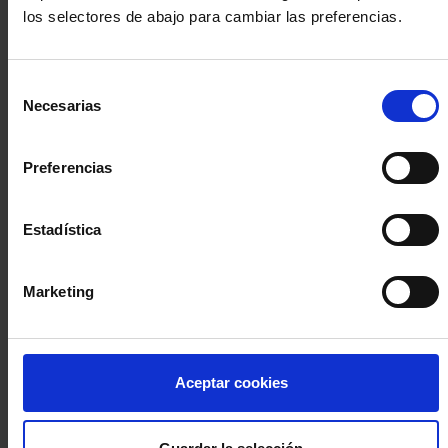
los selectores de abajo para cambiar las preferencias.
INICIA SESIÓN (Abogados y abogadas)
Selección
Accede con el carné colegial y tu firma electrónica ACA
Necesarias
de
Si es la primera vez que accedes al Sistema de Acceso Único de
consentimiento
la Abogacía recuerda que debes antes registrarte para aceptar
la política de privacidad y protección de datos a través de este
Preferencias
enlace, pulsando
aquí
Estadística
Entrar con ACA Plus
Marketing
¿No tienes cuenta?
Aceptar cookies
Regístrate