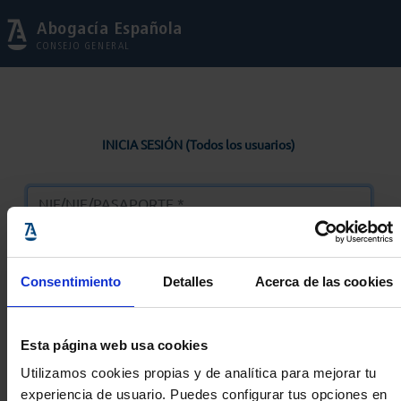
Abogacía Española
CONSEJO GENERAL
INICIA SESIÓN (Todos los usuarios)
Consentimiento
Detalles
Acerca de las cookies
Entrar
Esta página web usa cookies
Solicitar Contraseña
Utilizamos cookies propias y de analítica para mejorar tu
experiencia de usuario. Puedes configurar tus opciones en