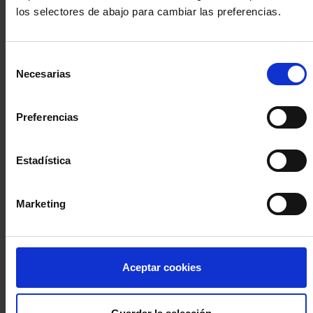
los selectores de abajo para cambiar las preferencias.
INICIA SESIÓN (Abogados y abogadas)
Selección
Accede con el carné colegial y tu firma electrónica ACA
Necesarias
de
Si es la primera vez que accedes al Sistema de Acceso Único de
consentimiento
la Abogacía recuerda que debes antes registrarte para aceptar
la política de privacidad y protección de datos a través de este
Preferencias
enlace, pulsando
aquí
Estadística
Entrar con ACA Plus
Marketing
¿No tienes cuenta?
Aceptar cookies
Regístrate