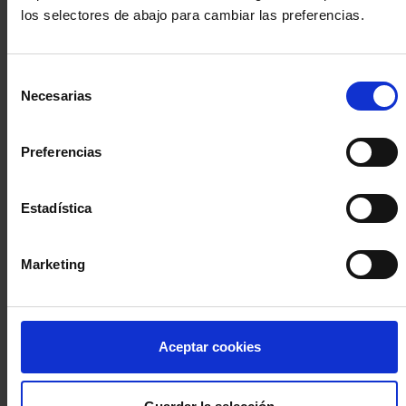
los selectores de abajo para cambiar las preferencias.
INICIA SESIÓN (Abogados y abogadas)
Selección
Accede con el carné colegial y tu firma electrónica ACA
Necesarias
de
Si es la primera vez que accedes al Sistema de Acceso Único de
consentimiento
la Abogacía recuerda que debes antes registrarte para aceptar
la política de privacidad y protección de datos a través de este
Preferencias
enlace, pulsando
aquí
Estadística
Entrar con ACA Plus
Marketing
¿No tienes cuenta?
Aceptar cookies
Regístrate