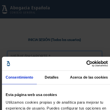
Abogacía Española
CONSEJO GENERAL
INICIA SESIÓN (Todos los usuarios)
Consentimiento
Detalles
Acerca de las cookies
Entrar
Esta página web usa cookies
Solicitar Contraseña
Utilizamos cookies propias y de analítica para mejorar tu
experiencia de usuario. Puedes configurar tus opciones en