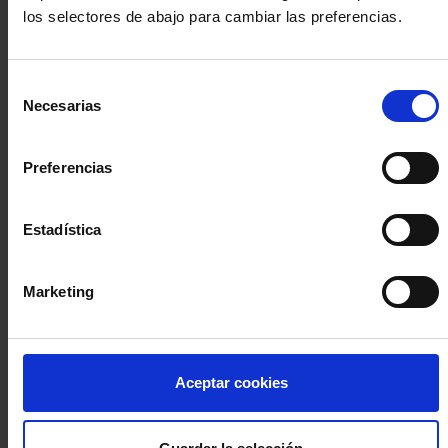
los selectores de abajo para cambiar las preferencias.
INICIA SESIÓN (Abogados y abogadas)
Selección
Accede con el carné colegial y tu firma electrónica ACA
Necesarias
de
Si es la primera vez que accedes al Sistema de Acceso Único de
consentimiento
la Abogacía recuerda que debes antes registrarte para aceptar
la política de privacidad y protección de datos a través de este
Preferencias
enlace, pulsando
aquí
Estadística
Entrar con ACA Plus
Marketing
¿No tienes cuenta?
Aceptar cookies
Regístrate