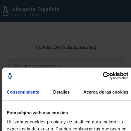
Abogacía Española
CONSEJO GENERAL
INICIA SESIÓN (Todos los usuarios)
Consentimiento
Detalles
Acerca de las cookies
Entrar
Esta página web usa cookies
Solicitar Contraseña
Utilizamos cookies propias y de analítica para mejorar tu
experiencia de usuario. Puedes configurar tus opciones en