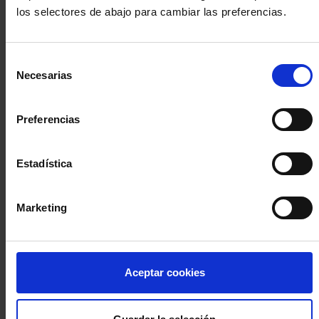
los selectores de abajo para cambiar las preferencias.
INICIA SESIÓN (Abogados y abogadas)
Selección
Accede con el carné colegial y tu firma electrónica ACA
Necesarias
de
Si es la primera vez que accedes al Sistema de Acceso Único de
consentimiento
la Abogacía recuerda que debes antes registrarte para aceptar
la política de privacidad y protección de datos a través de este
Preferencias
enlace, pulsando
aquí
Estadística
Entrar con ACA Plus
Marketing
¿No tienes cuenta?
Aceptar cookies
Regístrate