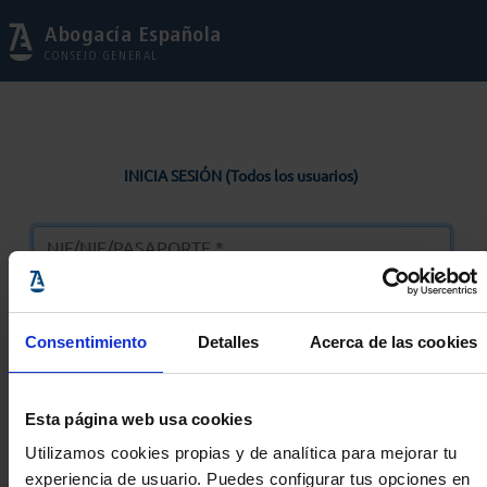
Abogacía Española
CONSEJO GENERAL
INICIA SESIÓN (Todos los usuarios)
Consentimiento
Detalles
Acerca de las cookies
Entrar
Esta página web usa cookies
Solicitar Contraseña
Utilizamos cookies propias y de analítica para mejorar tu
experiencia de usuario. Puedes configurar tus opciones en