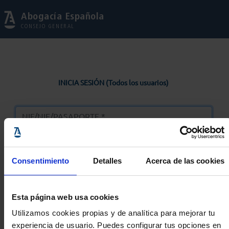
Abogacía Española
CONSEJO GENERAL
INICIA SESIÓN (Todos los usuarios)
Consentimiento
Detalles
Acerca de las cookies
Entrar
Esta página web usa cookies
Solicitar Contraseña
Utilizamos cookies propias y de analítica para mejorar tu
experiencia de usuario. Puedes configurar tus opciones en