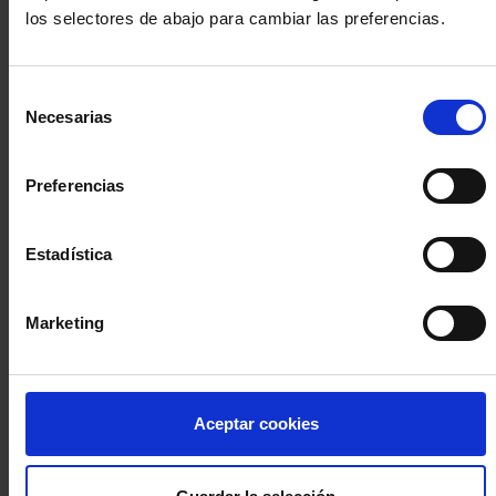
los selectores de abajo para cambiar las preferencias.
INICIA SESIÓN (Abogados y abogadas)
Selección
Accede con el carné colegial y tu firma electrónica ACA
Necesarias
de
Si es la primera vez que accedes al Sistema de Acceso Único de
consentimiento
la Abogacía recuerda que debes antes registrarte para aceptar
la política de privacidad y protección de datos a través de este
Preferencias
enlace, pulsando
aquí
Estadística
Entrar con ACA Plus
Marketing
¿No tienes cuenta?
Aceptar cookies
Regístrate