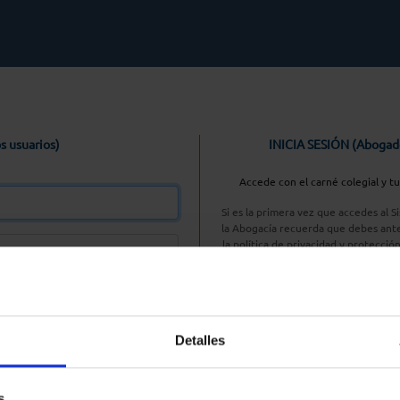
s usuarios)
INICIA SESIÓN (Abogad
Accede con el carné colegial y t
Si es la primera vez que accedes al 
la Abogacía recuerda que debes ante
la política de privacidad y protecció
enlace, pulsan
Entrar con AC
Detalles
aseña
s