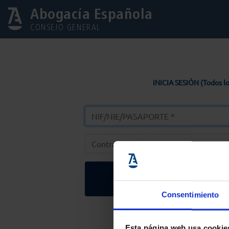
Abogacía Española
CONSEJO GENERAL
INICIA SESIÓN (Todos lo
Entrar
Consentimiento
Solicitar Contr
Esta página web usa cookie