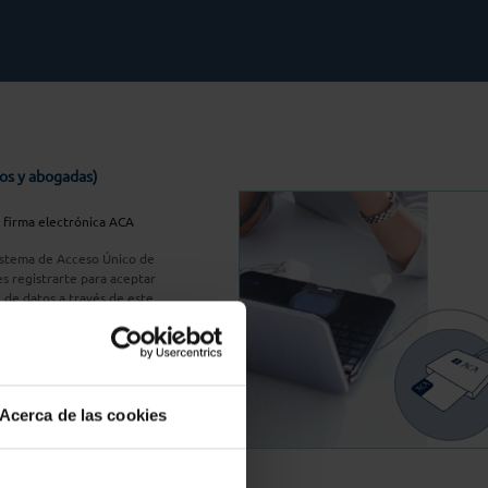
os y abogadas)
u firma electrónica ACA
Sistema de Acceso Único de
s registrarte para aceptar
n de datos a través de este
do
aquí
A Plus
Acerca de las cookies