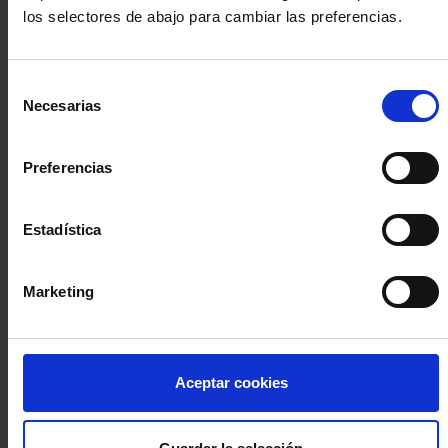
los selectores de abajo para cambiar las preferencias.
INICIA SESIÓN (Abogados y abogadas)
Selección
Accede con el carné colegial y tu firma electrónica ACA
Necesarias
de
Si es la primera vez que accedes al Sistema de Acceso Único de
consentimiento
la Abogacía recuerda que debes antes registrarte para aceptar
la política de privacidad y protección de datos a través de este
Preferencias
enlace, pulsando
aquí
Estadística
Entrar con ACA Plus
Marketing
¿No tienes cuenta?
Aceptar cookies
Regístrate