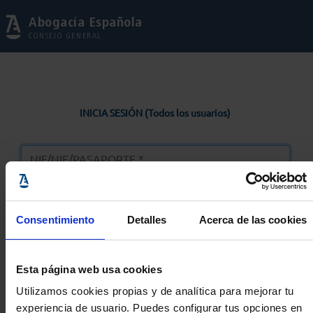
Abogacía Española
CONSEJO GENERAL
INICIA SESIÓN (Todos los usuarios)
Consentimiento
Detalles
Acerca de las cookies
Entrar
Esta página web usa cookies
Solicitar Contraseña
Utilizamos cookies propias y de analítica para mejorar tu
experiencia de usuario. Puedes configurar tus opciones en