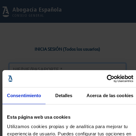
Abogacía Española
CONSEJO GENERAL
INICIA SESIÓN (Todos los usuarios)
Consentimiento
Detalles
Acerca de las cookies
Entrar
Esta página web usa cookies
Solicitar Contraseña
Utilizamos cookies propias y de analítica para mejorar tu
experiencia de usuario. Puedes configurar tus opciones en