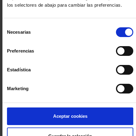
los selectores de abajo para cambiar las preferencias.
INICIA SESIÓN (Abogados y abogadas)
Selección
Accede con el carné colegial y tu firma electrónica ACA
Necesarias
de
Si es la primera vez que accedes al Sistema de Acceso Único de
consentimiento
la Abogacía recuerda que debes antes registrarte para aceptar
la política de privacidad y protección de datos a través de este
Preferencias
enlace, pulsando
aquí
Estadística
Entrar con ACA Plus
Marketing
¿No tienes cuenta?
Aceptar cookies
Regístrate