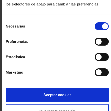
los selectores de abajo para cambiar las preferencias.
INICIA SESIÓN (Abogados y abogadas)
Selección
Accede con el carné colegial y tu firma electrónica ACA
Necesarias
de
Si es la primera vez que accedes al Sistema de Acceso Único de
consentimiento
la Abogacía recuerda que debes antes registrarte para aceptar
la política de privacidad y protección de datos a través de este
Preferencias
enlace, pulsando
aquí
Estadística
Entrar con ACA Plus
Marketing
¿No tienes cuenta?
Aceptar cookies
Regístrate