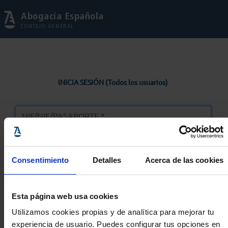
Abogacía Española
CONSEJO GENERAL
INICIA SESIÓN (Todos los usuarios)
Consentimiento
Detalles
Acerca de las cookies
Entrar
Esta página web usa cookies
Solicitar Contraseña
Utilizamos cookies propias y de analítica para mejorar tu
experiencia de usuario. Puedes configurar tus opciones en