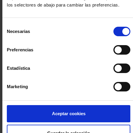
los selectores de abajo para cambiar las preferencias.
INICIA SESIÓN (Abogados y abogadas)
Selección
Accede con el carné colegial y tu firma electrónica ACA
Necesarias
de
Si es la primera vez que accedes al Sistema de Acceso Único de
consentimiento
la Abogacía recuerda que debes antes registrarte para aceptar
la política de privacidad y protección de datos a través de este
Preferencias
enlace, pulsando
aquí
Estadística
Entrar con ACA Plus
Marketing
¿No tienes cuenta?
Aceptar cookies
Regístrate