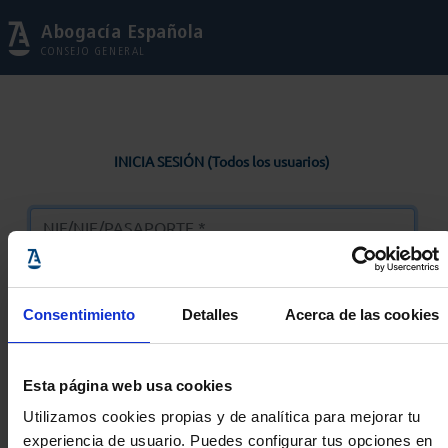
Abogacía Española
CONSEJO GENERAL
INICIA SESIÓN (Todos los usuarios)
Consentimiento
Detalles
Acerca de las cookies
Entrar
Esta página web usa cookies
Solicitar Contraseña
Utilizamos cookies propias y de analítica para mejorar tu
experiencia de usuario. Puedes configurar tus opciones en