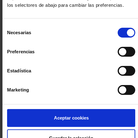
los selectores de abajo para cambiar las preferencias.
INICIA SESIÓN (Abogados y abogadas)
Selección
Accede con el carné colegial y tu firma electrónica ACA
Necesarias
de
Si es la primera vez que accedes al Sistema de Acceso Único de
consentimiento
la Abogacía recuerda que debes antes registrarte para aceptar
la política de privacidad y protección de datos a través de este
Preferencias
enlace, pulsando
aquí
Estadística
Entrar con ACA Plus
Marketing
¿No tienes cuenta?
Aceptar cookies
Regístrate