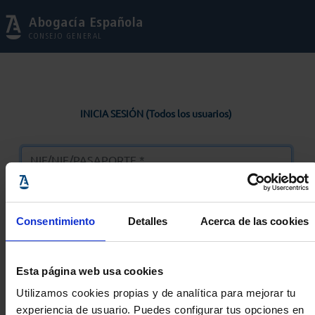
Abogacía Española
CONSEJO GENERAL
INICIA SESIÓN (Todos los usuarios)
Consentimiento
Detalles
Acerca de las cookies
Entrar
Esta página web usa cookies
Solicitar Contraseña
Utilizamos cookies propias y de analítica para mejorar tu
experiencia de usuario. Puedes configurar tus opciones en