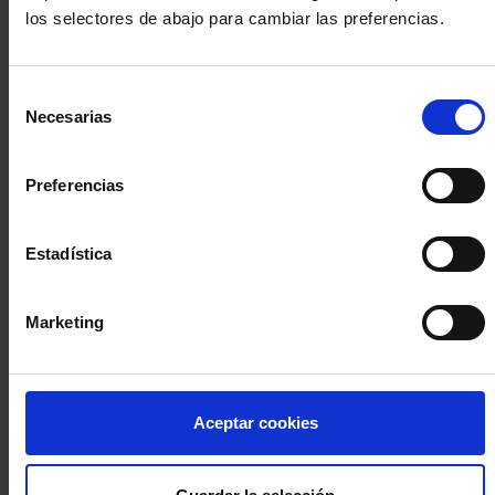
los selectores de abajo para cambiar las preferencias.
INICIA SESIÓN (Abogados y abogadas)
Selección
Accede con el carné colegial y tu firma electrónica ACA
Necesarias
de
Si es la primera vez que accedes al Sistema de Acceso Único de
consentimiento
la Abogacía recuerda que debes antes registrarte para aceptar
la política de privacidad y protección de datos a través de este
Preferencias
enlace, pulsando
aquí
Estadística
Entrar con ACA Plus
Marketing
¿No tienes cuenta?
Aceptar cookies
Regístrate