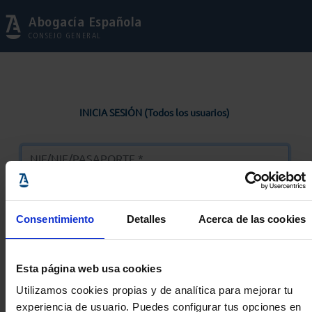
Abogacía Española
CONSEJO GENERAL
INICIA SESIÓN (Todos los usuarios)
Consentimiento
Detalles
Acerca de las cookies
Entrar
Esta página web usa cookies
Solicitar Contraseña
Utilizamos cookies propias y de analítica para mejorar tu
experiencia de usuario. Puedes configurar tus opciones en