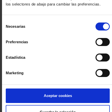
los selectores de abajo para cambiar las preferencias.
INICIA SESIÓN (Abogados y abogadas)
Selección
Accede con el carné colegial y tu firma electrónica ACA
Necesarias
de
Si es la primera vez que accedes al Sistema de Acceso Único de
consentimiento
la Abogacía recuerda que debes antes registrarte para aceptar
la política de privacidad y protección de datos a través de este
Preferencias
enlace, pulsando
aquí
Estadística
Entrar con ACA Plus
Marketing
¿No tienes cuenta?
Aceptar cookies
Regístrate