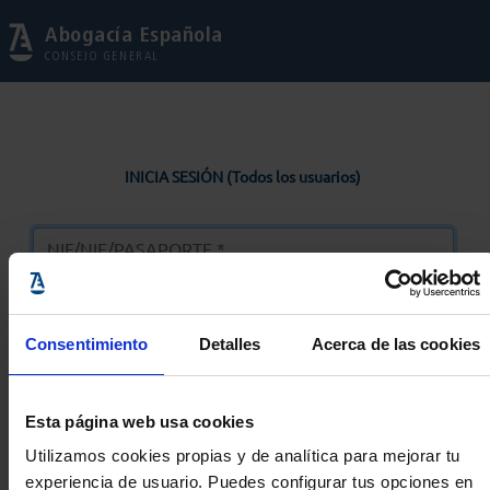
Abogacía Española
CONSEJO GENERAL
INICIA SESIÓN (Todos los usuarios)
Consentimiento
Detalles
Acerca de las cookies
Entrar
Esta página web usa cookies
Solicitar Contraseña
Utilizamos cookies propias y de analítica para mejorar tu
experiencia de usuario. Puedes configurar tus opciones en