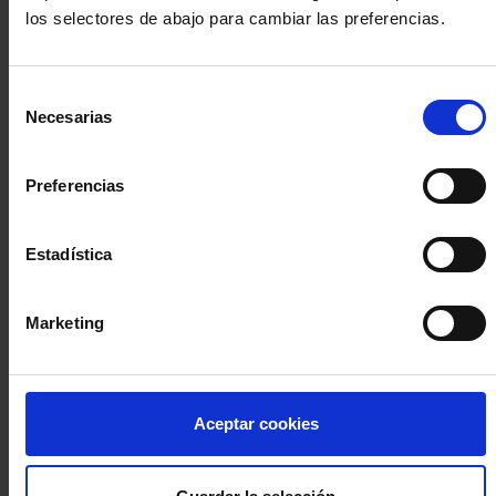
los selectores de abajo para cambiar las preferencias.
INICIA SESIÓN (Abogados y abogadas)
Selección
Accede con el carné colegial y tu firma electrónica ACA
Necesarias
de
Si es la primera vez que accedes al Sistema de Acceso Único de
consentimiento
la Abogacía recuerda que debes antes registrarte para aceptar
la política de privacidad y protección de datos a través de este
Preferencias
enlace, pulsando
aquí
Estadística
Entrar con ACA Plus
Marketing
¿No tienes cuenta?
Aceptar cookies
Regístrate