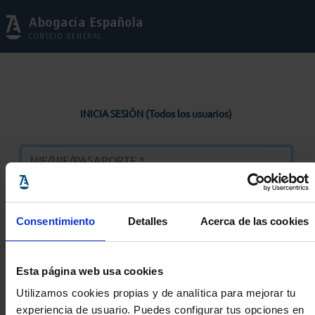
Abogacía Española
CONSEJO GENERAL
INICIA SESIÓN (Todos los usuarios)
Consentimiento
Detalles
Acerca de las cookies
Entrar
Esta página web usa cookies
Solicitar Contraseña
Utilizamos cookies propias y de analítica para mejorar tu
experiencia de usuario. Puedes configurar tus opciones en