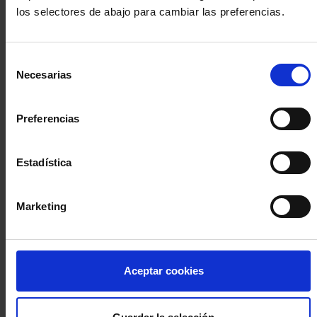
los selectores de abajo para cambiar las preferencias.
INICIA SESIÓN (Abogados y abogadas)
Selección
Accede con el carné colegial y tu firma electrónica ACA
Necesarias
de
Si es la primera vez que accedes al Sistema de Acceso Único de
consentimiento
la Abogacía recuerda que debes antes registrarte para aceptar
la política de privacidad y protección de datos a través de este
Preferencias
enlace, pulsando
aquí
Estadística
Entrar con ACA Plus
Marketing
¿No tienes cuenta?
Aceptar cookies
Regístrate