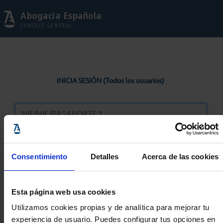
Abogacía Española
CONSEJO GENERAL
INICIA SESIÓN (Todos los usuarios)
Consentimiento
Detalles
Acerca de las cookies
Entrar
Esta página web usa cookies
Solicitar Contraseña
Utilizamos cookies propias y de analítica para mejorar tu
experiencia de usuario. Puedes configurar tus opciones en