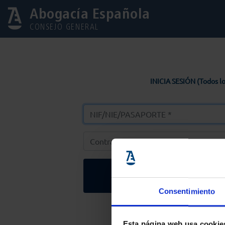
Abogacía Española
CONSEJO GENERAL
INICIA SESIÓN (Todos lo
Entrar
Consentimiento
Solicitar Contr
Esta página web usa cookie