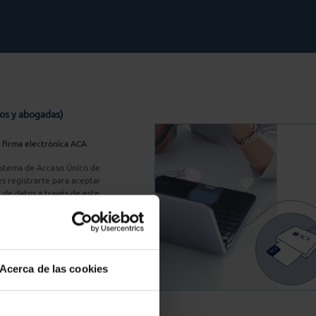
os y abogadas)
u firma electrónica ACA
Sistema de Acceso Único de
s registrarte para aceptar
n de datos a través de este
do
aquí
A Plus
Acerca de las cookies