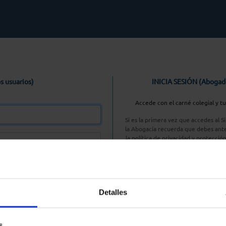
s usuarios)
INICIA SESIÓN (Abogad
Accede con el carné colegial y t
Si es la primera vez que accedes al 
la Abogacía recuerda que debes ante
la política de privacidad y protecció
enlace, pulsan
Entrar con AC
Detalles
aseña
s