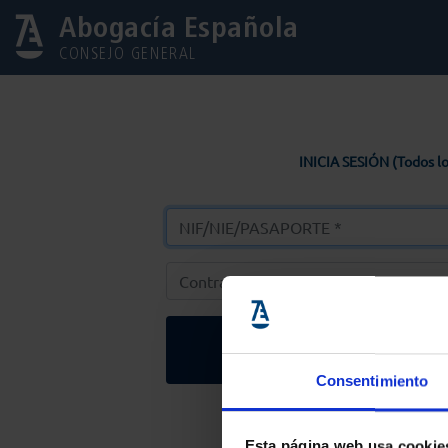
Abogacía Española
CONSEJO GENERAL
INICIA SESIÓN (Todos lo
Entrar
Consentimiento
Solicitar Contr
Esta página web usa cookie