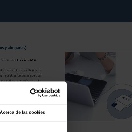
os y abogadas)
u firma electrónica ACA
Sistema de Acceso Único de
s registrarte para aceptar
n de datos a través de este
do
aquí
A Plus
Acerca de las cookies