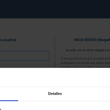
s usuarios)
INICIA SESIÓN (Abogad
Accede con el carné colegial y t
Si es la primera vez que accedes al 
la Abogacía recuerda que debes ante
la política de privacidad y protecció
enlace, pulsan
Entrar con AC
Detalles
aseña
s