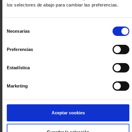
los selectores de abajo para cambiar las preferencias.
INICIA SESIÓN (Abogados y abogadas)
Selección
Accede con el carné colegial y tu firma electrónica ACA
Necesarias
de
Si es la primera vez que accedes al Sistema de Acceso Único de
consentimiento
la Abogacía recuerda que debes antes registrarte para aceptar
la política de privacidad y protección de datos a través de este
Preferencias
enlace, pulsando
aquí
Estadística
Entrar con ACA Plus
Marketing
¿No tienes cuenta?
Aceptar cookies
Regístrate