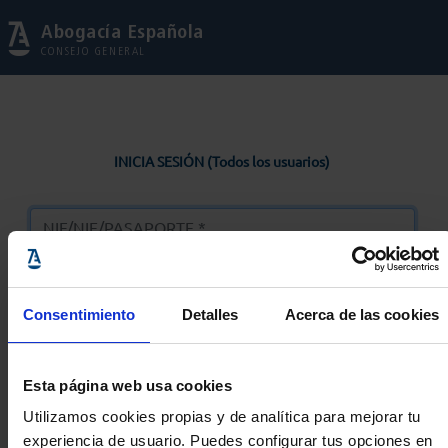
Abogacía Española
CONSEJO GENERAL
INICIA SESIÓN (Todos los usuarios)
Consentimiento
Detalles
Acerca de las cookies
Entrar
Esta página web usa cookies
Solicitar Contraseña
Utilizamos cookies propias y de analítica para mejorar tu
experiencia de usuario. Puedes configurar tus opciones en