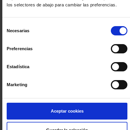
los selectores de abajo para cambiar las preferencias.
INICIA SESIÓN (Abogados y abogadas)
Selección
Accede con el carné colegial y tu firma electrónica ACA
Necesarias
de
Si es la primera vez que accedes al Sistema de Acceso Único de
consentimiento
la Abogacía recuerda que debes antes registrarte para aceptar
la política de privacidad y protección de datos a través de este
Preferencias
enlace, pulsando
aquí
Estadística
Entrar con ACA Plus
Marketing
¿No tienes cuenta?
Aceptar cookies
Regístrate