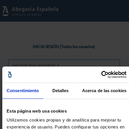
Abogacía Española
CONSEJO GENERAL
INICIA SESIÓN (Todos los usuarios)
Consentimiento
Detalles
Acerca de las cookies
Entrar
Esta página web usa cookies
Solicitar Contraseña
Utilizamos cookies propias y de analítica para mejorar tu
experiencia de usuario. Puedes configurar tus opciones en