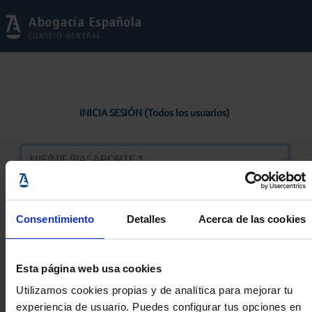
Abogacía Española
CONSEJO GENERAL
INICIA SESIÓN (Todos los usuarios)
Consentimiento
Detalles
Acerca de las cookies
Entrar
Esta página web usa cookies
Solicitar Contraseña
Utilizamos cookies propias y de analítica para mejorar tu
experiencia de usuario. Puedes configurar tus opciones en