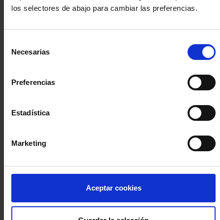
los selectores de abajo para cambiar las preferencias.
INICIA SESIÓN (Abogados y abogadas)
Selección
Accede con el carné colegial y tu firma electrónica ACA
Necesarias
de
Si es la primera vez que accedes al Sistema de Acceso Único de
consentimiento
la Abogacía recuerda que debes antes registrarte para aceptar
la política de privacidad y protección de datos a través de este
Preferencias
enlace, pulsando
aquí
Estadística
Entrar con ACA Plus
Marketing
¿No tienes cuenta?
Aceptar cookies
Regístrate