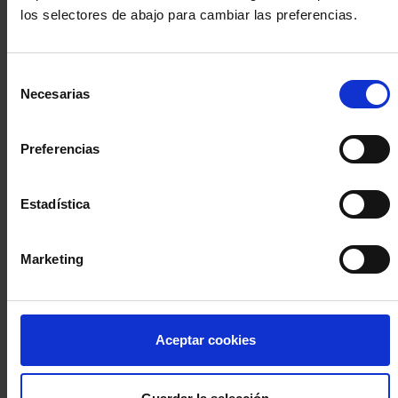
los selectores de abajo para cambiar las preferencias.
INICIA SESIÓN (Abogados y abogadas)
Selección
Accede con el carné colegial y tu firma electrónica ACA
Necesarias
de
Si es la primera vez que accedes al Sistema de Acceso Único de
consentimiento
la Abogacía recuerda que debes antes registrarte para aceptar
la política de privacidad y protección de datos a través de este
Preferencias
enlace, pulsando
aquí
Estadística
Entrar con ACA Plus
Marketing
¿No tienes cuenta?
Aceptar cookies
Regístrate