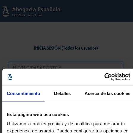
Abogacía Española
CONSEJO GENERAL
INICIA SESIÓN (Todos los usuarios)
Consentimiento
Detalles
Acerca de las cookies
Entrar
Esta página web usa cookies
Solicitar Contraseña
Utilizamos cookies propias y de analítica para mejorar tu
experiencia de usuario. Puedes configurar tus opciones en