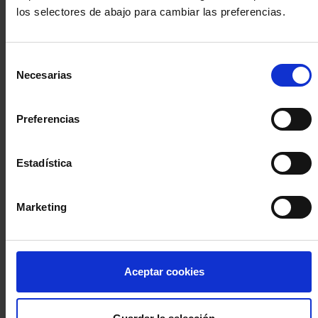
los selectores de abajo para cambiar las preferencias.
INICIA SESIÓN (Abogados y abogadas)
Selección
Accede con el carné colegial y tu firma electrónica ACA
Necesarias
de
Si es la primera vez que accedes al Sistema de Acceso Único de
consentimiento
la Abogacía recuerda que debes antes registrarte para aceptar
la política de privacidad y protección de datos a través de este
Preferencias
enlace, pulsando
aquí
Estadística
Entrar con ACA Plus
Marketing
¿No tienes cuenta?
Aceptar cookies
Regístrate