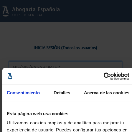
Abogacía Española
CONSEJO GENERAL
INICIA SESIÓN (Todos los usuarios)
Consentimiento
Detalles
Acerca de las cookies
Entrar
Esta página web usa cookies
Solicitar Contraseña
Utilizamos cookies propias y de analítica para mejorar tu
experiencia de usuario. Puedes configurar tus opciones en