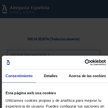
Abogacía Española
CONSEJO GENERAL
INICIA SESIÓN (Todos los usuarios)
Consentimiento
Detalles
Acerca de las cookies
Entrar
Esta página web usa cookies
Solicitar Contraseña
Utilizamos cookies propias y de analítica para mejorar tu
experiencia de usuario. Puedes configurar tus opciones en