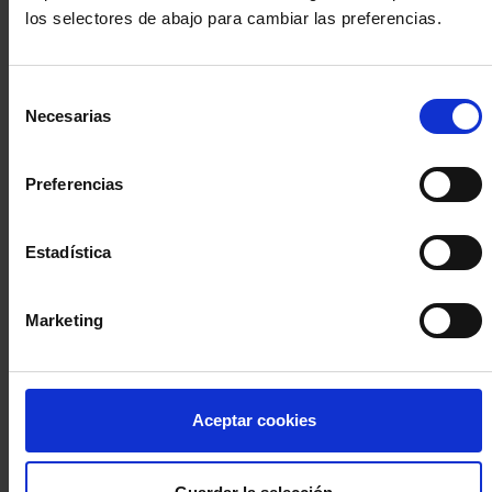
los selectores de abajo para cambiar las preferencias.
INICIA SESIÓN (Abogados y abogadas)
Selección
Accede con el carné colegial y tu firma electrónica ACA
Necesarias
de
Si es la primera vez que accedes al Sistema de Acceso Único de
consentimiento
la Abogacía recuerda que debes antes registrarte para aceptar
la política de privacidad y protección de datos a través de este
Preferencias
enlace, pulsando
aquí
Estadística
Entrar con ACA Plus
Marketing
¿No tienes cuenta?
Aceptar cookies
Regístrate