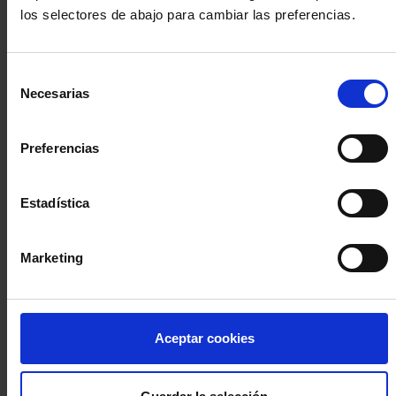
los selectores de abajo para cambiar las preferencias.
INICIA SESIÓN (Abogados y abogadas)
Selección
Accede con el carné colegial y tu firma electrónica ACA
Necesarias
de
Si es la primera vez que accedes al Sistema de Acceso Único de
consentimiento
la Abogacía recuerda que debes antes registrarte para aceptar
la política de privacidad y protección de datos a través de este
Preferencias
enlace, pulsando
aquí
Estadística
Entrar con ACA Plus
Marketing
¿No tienes cuenta?
Aceptar cookies
Regístrate