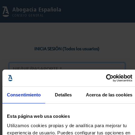
Abogacía Española
CONSEJO GENERAL
INICIA SESIÓN (Todos los usuarios)
Consentimiento
Detalles
Acerca de las cookies
Entrar
Esta página web usa cookies
Solicitar Contraseña
Utilizamos cookies propias y de analítica para mejorar tu
experiencia de usuario. Puedes configurar tus opciones en