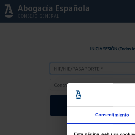
Abogacía Española
CONSEJO GENERAL
INICIA SESIÓN (Todos lo
Entrar
Consentimiento
Solicitar Contr
Esta página web usa cookie