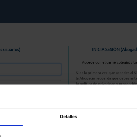
s usuarios)
INICIA SESIÓN (Abogad
Accede con el carné colegial y t
Si es la primera vez que accedes al 
la Abogacía recuerda que debes ante
la política de privacidad y protecció
enlace, pulsan
Entrar con AC
Detalles
aseña
s