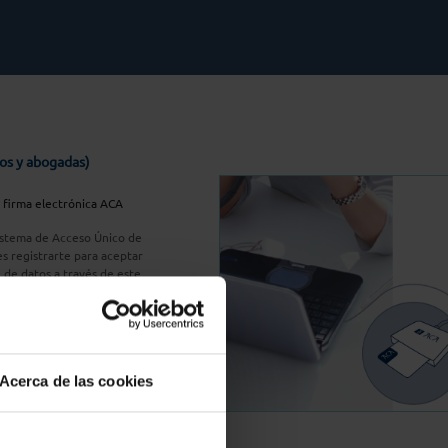
os y abogadas)
u firma electrónica ACA
Sistema de Acceso Único de
s registrarte para aceptar
n de datos a través de este
do
aquí
A Plus
Acerca de las cookies