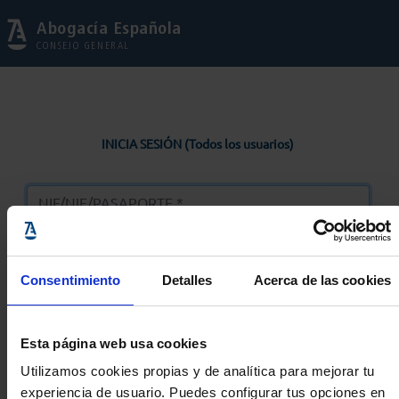
Abogacía Española
CONSEJO GENERAL
INICIA SESIÓN (Todos los usuarios)
Consentimiento
Detalles
Acerca de las cookies
Entrar
Esta página web usa cookies
Solicitar Contraseña
Utilizamos cookies propias y de analítica para mejorar tu
experiencia de usuario. Puedes configurar tus opciones en