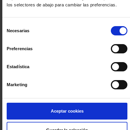
los selectores de abajo para cambiar las preferencias.
INICIA SESIÓN (Abogados y abogadas)
Selección
Accede con el carné colegial y tu firma electrónica ACA
Necesarias
de
Si es la primera vez que accedes al Sistema de Acceso Único de
consentimiento
la Abogacía recuerda que debes antes registrarte para aceptar
la política de privacidad y protección de datos a través de este
Preferencias
enlace, pulsando
aquí
Estadística
Entrar con ACA Plus
Marketing
¿No tienes cuenta?
Aceptar cookies
Regístrate