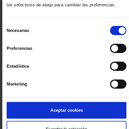
los selectores de abajo para cambiar las preferencias.
INICIA SESIÓN (Abogados y abogadas)
Selección
Accede con el carné colegial y tu firma electrónica ACA
Necesarias
de
Si es la primera vez que accedes al Sistema de Acceso Único de
consentimiento
la Abogacía recuerda que debes antes registrarte para aceptar
la política de privacidad y protección de datos a través de este
Preferencias
enlace, pulsando
aquí
Estadística
Entrar con ACA Plus
Marketing
¿No tienes cuenta?
Aceptar cookies
Regístrate