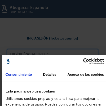
Abogacía Española
CONSEJO GENERAL
INICIA SESIÓN (Todos los usuarios)
Consentimiento
Detalles
Acerca de las cookies
Entrar
Esta página web usa cookies
Solicitar Contraseña
Utilizamos cookies propias y de analítica para mejorar tu
experiencia de usuario. Puedes configurar tus opciones en