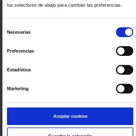
los selectores de abajo para cambiar las preferencias.
INICIA SESIÓN (Abogados y abogadas)
Selección
Accede con el carné colegial y tu firma electrónica ACA
Necesarias
de
Si es la primera vez que accedes al Sistema de Acceso Único de
consentimiento
la Abogacía recuerda que debes antes registrarte para aceptar
la política de privacidad y protección de datos a través de este
Preferencias
enlace, pulsando
aquí
Estadística
Entrar con ACA Plus
Marketing
¿No tienes cuenta?
Aceptar cookies
Regístrate