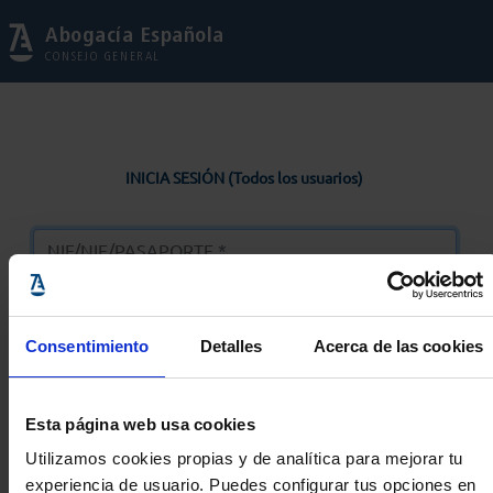
Abogacía Española
CONSEJO GENERAL
INICIA SESIÓN (Todos los usuarios)
Consentimiento
Detalles
Acerca de las cookies
Entrar
Esta página web usa cookies
Solicitar Contraseña
Utilizamos cookies propias y de analítica para mejorar tu
experiencia de usuario. Puedes configurar tus opciones en