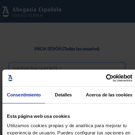
Abogacía Española
CONSEJO GENERAL
INICIA SESIÓN (Todos los usuarios)
Consentimiento
Detalles
Acerca de las cookies
Entrar
Esta página web usa cookies
Solicitar Contraseña
Utilizamos cookies propias y de analítica para mejorar tu
experiencia de usuario. Puedes configurar tus opciones en