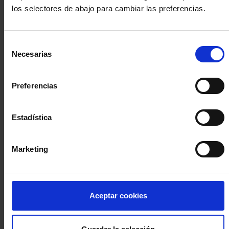
los selectores de abajo para cambiar las preferencias.
INICIA SESIÓN (Abogados y abogadas)
Selección
Accede con el carné colegial y tu firma electrónica ACA
Necesarias
de
Si es la primera vez que accedes al Sistema de Acceso Único de
consentimiento
la Abogacía recuerda que debes antes registrarte para aceptar
la política de privacidad y protección de datos a través de este
Preferencias
enlace, pulsando
aquí
Estadística
Entrar con ACA Plus
Marketing
¿No tienes cuenta?
Aceptar cookies
Regístrate