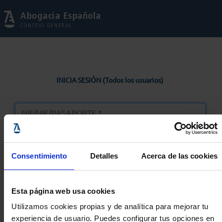
Abogacía Española
CONSEJO GENERAL
INICIA SESIÓN (Todos los usuarios)
Consentimiento
Detalles
Acerca de las cookies
Entrar
Esta página web usa cookies
Solicitar Contraseña
Utilizamos cookies propias y de analítica para mejorar tu
experiencia de usuario. Puedes configurar tus opciones en