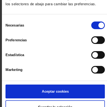
los selectores de abajo para cambiar las preferencias.
INICIA SESIÓN (Abogados y abogadas)
Selección
Accede con el carné colegial y tu firma electrónica ACA
Necesarias
de
Si es la primera vez que accedes al Sistema de Acceso Único de
consentimiento
la Abogacía recuerda que debes antes registrarte para aceptar
la política de privacidad y protección de datos a través de este
Preferencias
enlace, pulsando
aquí
Estadística
Entrar con ACA Plus
Marketing
¿No tienes cuenta?
Aceptar cookies
Regístrate