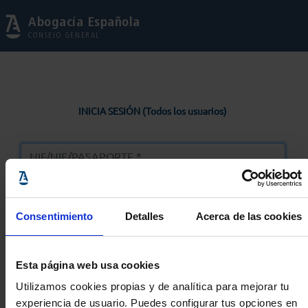
Abogacía Española
CONSEJO GENERAL
INICIA SESIÓN (Todos los usuarios)
Consentimiento
Detalles
Acerca de las cookies
Entrar
Esta página web usa cookies
Solicitar Contraseña
Utilizamos cookies propias y de analítica para mejorar tu
experiencia de usuario. Puedes configurar tus opciones en