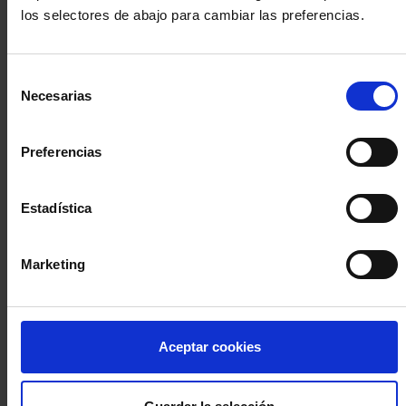
los selectores de abajo para cambiar las preferencias.
INICIA SESIÓN (Abogados y abogadas)
Selección
Accede con el carné colegial y tu firma electrónica ACA
Necesarias
de
Si es la primera vez que accedes al Sistema de Acceso Único de
consentimiento
la Abogacía recuerda que debes antes registrarte para aceptar
la política de privacidad y protección de datos a través de este
Preferencias
enlace, pulsando
aquí
Estadística
Entrar con ACA Plus
Marketing
¿No tienes cuenta?
Aceptar cookies
Regístrate