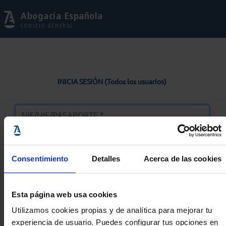
Abogacía Española
CONSEJO GENERAL
INICIA SESIÓN (Todos los usuarios)
Consentimiento
Detalles
Acerca de las cookies
Entrar
Esta página web usa cookies
Solicitar Contraseña
Utilizamos cookies propias y de analítica para mejorar tu
experiencia de usuario. Puedes configurar tus opciones en