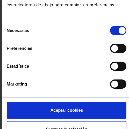
los selectores de abajo para cambiar las preferencias.
INICIA SESIÓN (Abogados y abogadas)
Selección
Accede con el carné colegial y tu firma electrónica ACA
Necesarias
de
Si es la primera vez que accedes al Sistema de Acceso Único de
consentimiento
la Abogacía recuerda que debes antes registrarte para aceptar
la política de privacidad y protección de datos a través de este
Preferencias
enlace, pulsando
aquí
Estadística
Entrar con ACA Plus
Marketing
¿No tienes cuenta?
Aceptar cookies
Regístrate