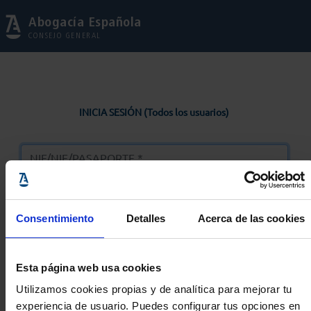
Abogacía Española
CONSEJO GENERAL
INICIA SESIÓN (Todos los usuarios)
Consentimiento
Detalles
Acerca de las cookies
Entrar
Esta página web usa cookies
Solicitar Contraseña
Utilizamos cookies propias y de analítica para mejorar tu
experiencia de usuario. Puedes configurar tus opciones en