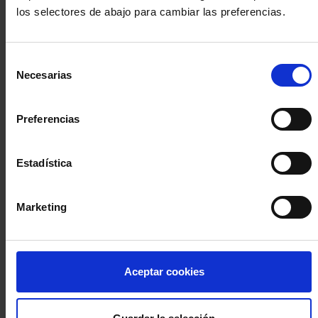
los selectores de abajo para cambiar las preferencias.
INICIA SESIÓN (Abogados y abogadas)
Selección
Accede con el carné colegial y tu firma electrónica ACA
Necesarias
de
Si es la primera vez que accedes al Sistema de Acceso Único de
consentimiento
la Abogacía recuerda que debes antes registrarte para aceptar
la política de privacidad y protección de datos a través de este
Preferencias
enlace, pulsando
aquí
Estadística
Entrar con ACA Plus
Marketing
¿No tienes cuenta?
Aceptar cookies
Regístrate