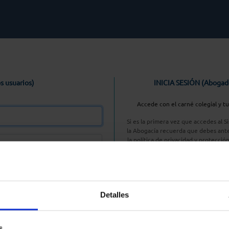
s usuarios)
INICIA SESIÓN (Abogad
Accede con el carné colegial y t
Si es la primera vez que accedes al 
la Abogacía recuerda que debes ante
la política de privacidad y protecció
enlace, pulsan
Entrar con AC
Detalles
aseña
s