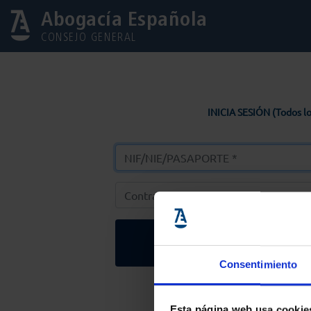
Abogacía Española
CONSEJO GENERAL
INICIA SESIÓN (Todos lo
Entrar
Consentimiento
Solicitar Contr
Esta página web usa cookie