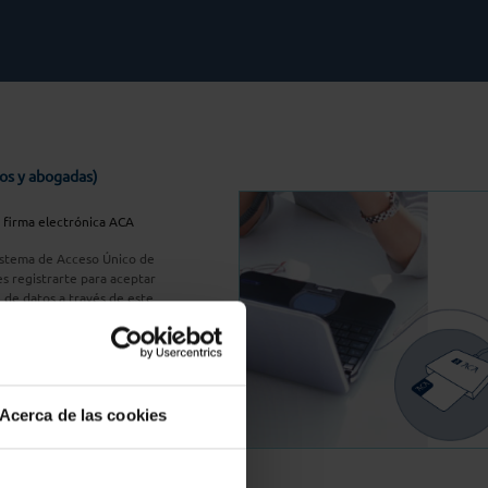
os y abogadas)
u firma electrónica ACA
Sistema de Acceso Único de
s registrarte para aceptar
n de datos a través de este
do
aquí
A Plus
Acerca de las cookies