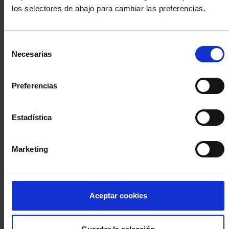
los selectores de abajo para cambiar las preferencias.
INICIA SESIÓN (Abogados y abogadas)
Selección
Accede con el carné colegial y tu firma electrónica ACA
Necesarias
de
Si es la primera vez que accedes al Sistema de Acceso Único de
consentimiento
la Abogacía recuerda que debes antes registrarte para aceptar
la política de privacidad y protección de datos a través de este
Preferencias
enlace, pulsando
aquí
Estadística
Entrar con ACA Plus
Marketing
¿No tienes cuenta?
Aceptar cookies
Regístrate