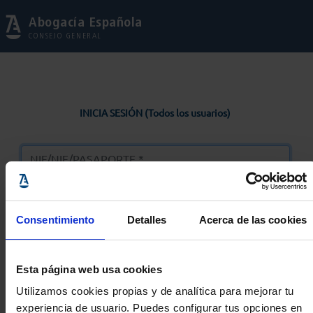
Abogacía Española
CONSEJO GENERAL
INICIA SESIÓN (Todos los usuarios)
Consentimiento
Detalles
Acerca de las cookies
Entrar
Esta página web usa cookies
Solicitar Contraseña
Utilizamos cookies propias y de analítica para mejorar tu
experiencia de usuario. Puedes configurar tus opciones en