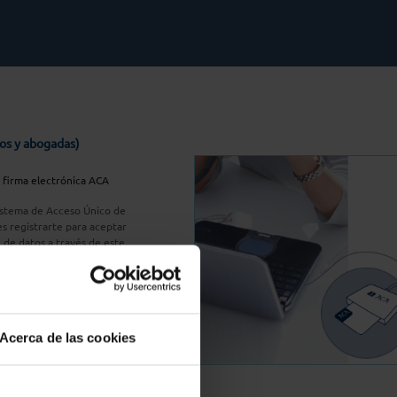
os y abogadas)
u firma electrónica ACA
Sistema de Acceso Único de
s registrarte para aceptar
n de datos a través de este
do
aquí
A Plus
Acerca de las cookies