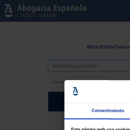
Abogacía Española
CONSEJO GENERAL
INICIA SESIÓN (Todos lo
Entrar
Consentimiento
Solicitar Contr
Esta página web usa cookie