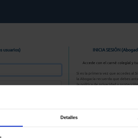
s usuarios)
INICIA SESIÓN (Abogad
Accede con el carné colegial y t
Si es la primera vez que accedes al 
la Abogacía recuerda que debes ante
la política de privacidad y protecció
enlace, pulsan
Entrar con AC
Detalles
aseña
s