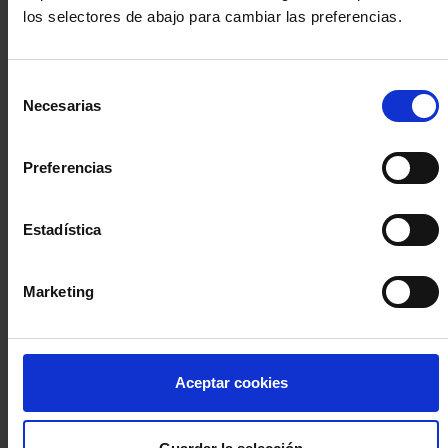
los selectores de abajo para cambiar las preferencias.
INICIA SESIÓN (Abogados y abogadas)
Selección
Accede con el carné colegial y tu firma electrónica ACA
Necesarias
de
Si es la primera vez que accedes al Sistema de Acceso Único de
consentimiento
la Abogacía recuerda que debes antes registrarte para aceptar
la política de privacidad y protección de datos a través de este
Preferencias
enlace, pulsando
aquí
Estadística
Entrar con ACA Plus
Marketing
¿No tienes cuenta?
Aceptar cookies
Regístrate