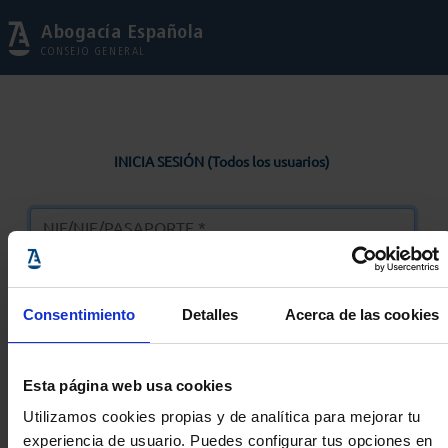
Abogacía Española
CONSEJO GENERAL
INICIA SESIÓN (Todos los usuarios)
Consentimiento
Detalles
Acerca de las cookies
Entrar
Esta página web usa cookies
Solicitar Contraseña
Utilizamos cookies propias y de analítica para mejorar tu
experiencia de usuario. Puedes configurar tus opciones en