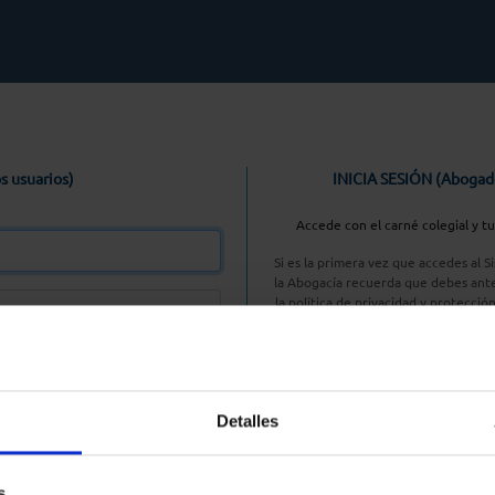
s usuarios)
INICIA SESIÓN (Abogad
Accede con el carné colegial y t
Si es la primera vez que accedes al 
la Abogacía recuerda que debes ante
la política de privacidad y protecció
enlace, pulsan
Entrar con AC
Detalles
aseña
s