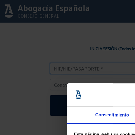
Abogacía Española
CONSEJO GENERAL
INICIA SESIÓN (Todos lo
Entrar
Consentimiento
Solicitar Contr
Esta página web usa cookie