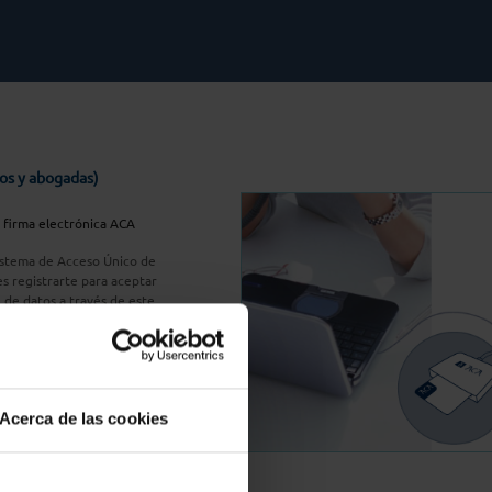
os y abogadas)
u firma electrónica ACA
Sistema de Acceso Único de
s registrarte para aceptar
n de datos a través de este
do
aquí
A Plus
Acerca de las cookies