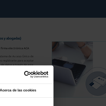
os y abogadas)
u firma electrónica ACA
Sistema de Acceso Único de
s registrarte para aceptar
n de datos a través de este
do
aquí
A Plus
Acerca de las cookies