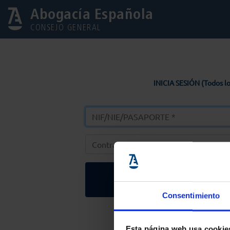
Abogacía Española
CONSEJO GENERAL
INICIA SESIÓN (Todos lo
Entrar
Consentimiento
Solicitar Contr
Esta página web usa cookie