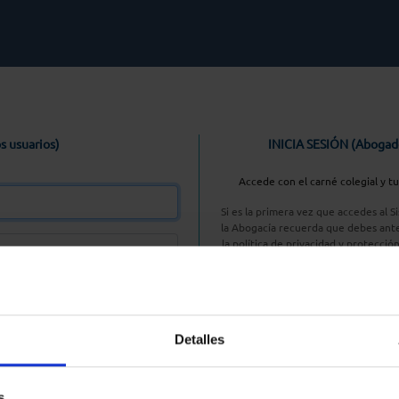
s usuarios)
INICIA SESIÓN (Abogad
Accede con el carné colegial y t
Si es la primera vez que accedes al 
la Abogacía recuerda que debes ante
la política de privacidad y protecció
enlace, pulsan
Entrar con AC
Detalles
aseña
s