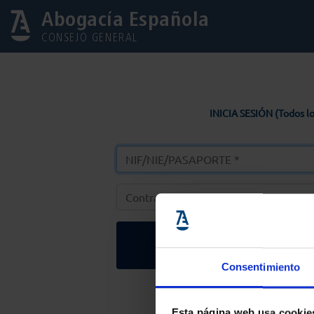
Abogacía Española
CONSEJO GENERAL
INICIA SESIÓN (Todos lo
Entrar
Consentimiento
Solicitar Contr
Esta página web usa cookie