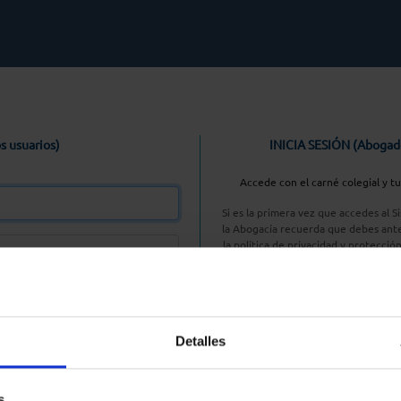
s usuarios)
INICIA SESIÓN (Abogad
Accede con el carné colegial y t
Si es la primera vez que accedes al 
la Abogacía recuerda que debes ante
la política de privacidad y protecció
enlace, pulsan
Entrar con AC
Detalles
aseña
s