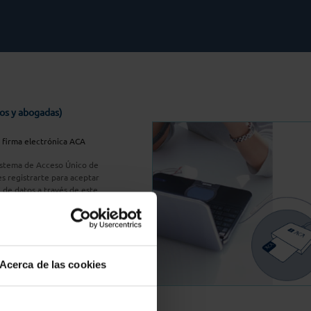
os y abogadas)
u firma electrónica ACA
Sistema de Acceso Único de
s registrarte para aceptar
n de datos a través de este
do
aquí
A Plus
Acerca de las cookies