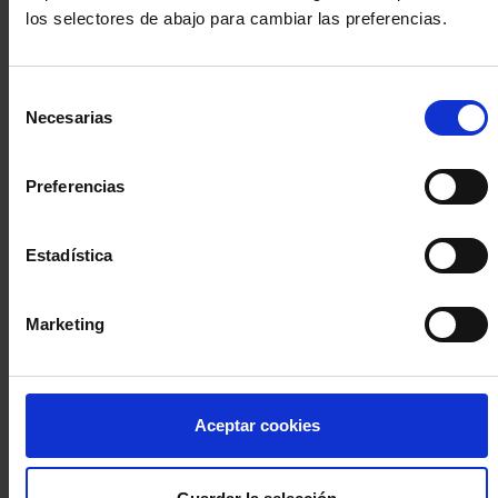
los selectores de abajo para cambiar las preferencias.
INICIA SESIÓN (Abogados y abogadas)
Selección
Accede con el carné colegial y tu firma electrónica ACA
Necesarias
de
Si es la primera vez que accedes al Sistema de Acceso Único de
consentimiento
la Abogacía recuerda que debes antes registrarte para aceptar
la política de privacidad y protección de datos a través de este
Preferencias
enlace, pulsando
aquí
Estadística
Entrar con ACA Plus
Marketing
¿No tienes cuenta?
Aceptar cookies
Regístrate