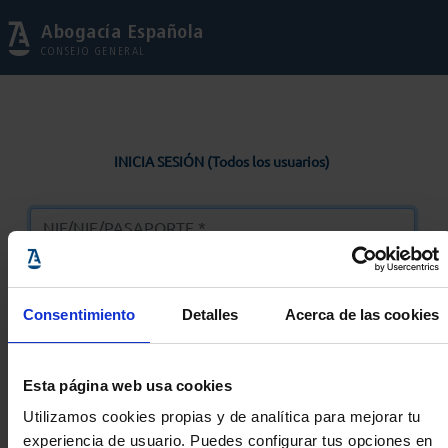
Abogacía Española
CONSEJO GENERAL
INICIA SESIÓN (Todos los usuarios)
Consentimiento
Detalles
Acerca de las cookies
Entrar
Esta página web usa cookies
Solicitar Contraseña
Utilizamos cookies propias y de analítica para mejorar tu
experiencia de usuario. Puedes configurar tus opciones en