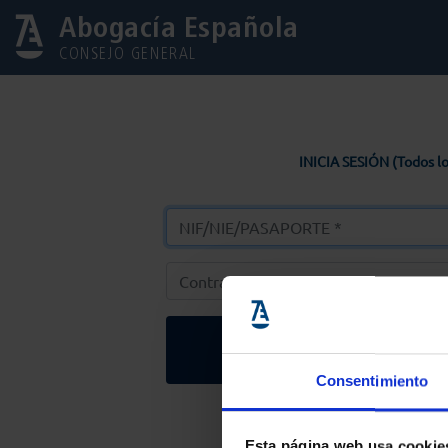
Abogacía Española
CONSEJO GENERAL
INICIA SESIÓN (Todos lo
Entrar
Consentimiento
Solicitar Contr
Esta página web usa cookie