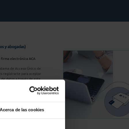
os y abogadas)
u firma electrónica ACA
Sistema de Acceso Único de
s registrarte para aceptar
n de datos a través de este
do
aquí
A Plus
Acerca de las cookies