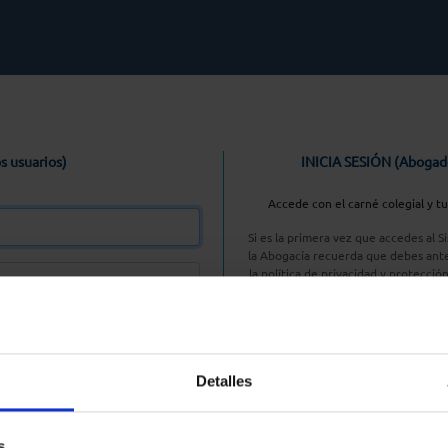
s usuarios)
INICIA SESIÓN (Abogad
Accede con el carné colegial y t
Si es la primera vez que accedes al 
la Abogacía recuerda que debes ante
la política de privacidad y protecció
enlace, pulsan
Entrar con AC
Detalles
aseña
s