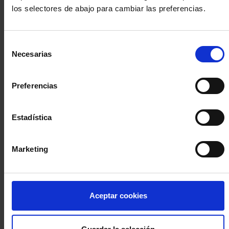
los selectores de abajo para cambiar las preferencias.
INICIA SESIÓN (Abogados y abogadas)
Selección
Accede con el carné colegial y tu firma electrónica ACA
Necesarias
de
Si es la primera vez que accedes al Sistema de Acceso Único de
consentimiento
la Abogacía recuerda que debes antes registrarte para aceptar
la política de privacidad y protección de datos a través de este
Preferencias
enlace, pulsando
aquí
Estadística
Entrar con ACA Plus
Marketing
¿No tienes cuenta?
Aceptar cookies
Regístrate