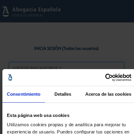
Abogacía Española
CONSEJO GENERAL
INICIA SESIÓN (Todos los usuarios)
Consentimiento
Detalles
Acerca de las cookies
Entrar
Esta página web usa cookies
Solicitar Contraseña
Utilizamos cookies propias y de analítica para mejorar tu
experiencia de usuario. Puedes configurar tus opciones en