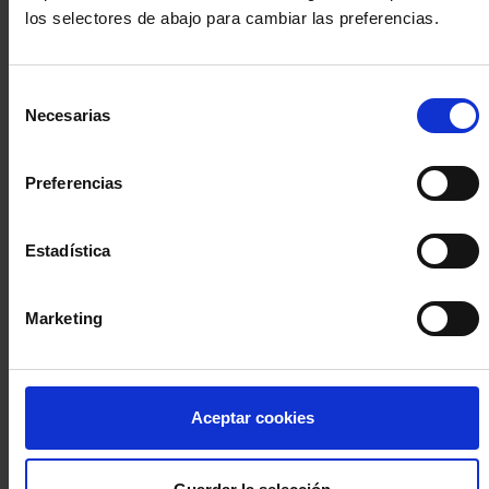
los selectores de abajo para cambiar las preferencias.
INICIA SESIÓN (Abogados y abogadas)
Selección
Accede con el carné colegial y tu firma electrónica ACA
Necesarias
de
Si es la primera vez que accedes al Sistema de Acceso Único de
consentimiento
la Abogacía recuerda que debes antes registrarte para aceptar
la política de privacidad y protección de datos a través de este
Preferencias
enlace, pulsando
aquí
Estadística
Entrar con ACA Plus
Marketing
¿No tienes cuenta?
Aceptar cookies
Regístrate