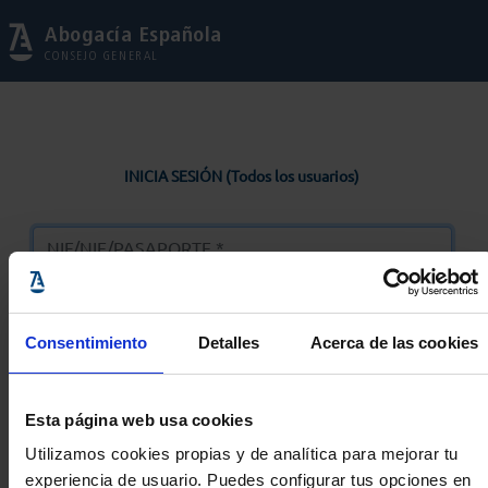
Abogacía Española
CONSEJO GENERAL
INICIA SESIÓN (Todos los usuarios)
Consentimiento
Detalles
Acerca de las cookies
Entrar
Esta página web usa cookies
Solicitar Contraseña
Utilizamos cookies propias y de analítica para mejorar tu
experiencia de usuario. Puedes configurar tus opciones en