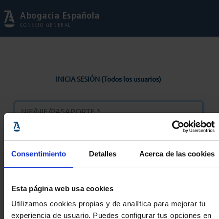
Abogacía Española
CONSEJO GENERAL
INICIA SESIÓN (Todos los usuarios)
Consentimiento
Detalles
Acerca de las cookies
Entrar
Esta página web usa cookies
Solicitar Contraseña
Utilizamos cookies propias y de analítica para mejorar tu
experiencia de usuario. Puedes configurar tus opciones en