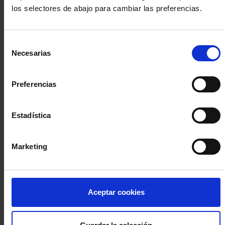
los selectores de abajo para cambiar las preferencias.
INICIA SESIÓN (Abogados y abogadas)
Selección
Accede con el carné colegial y tu firma electrónica ACA
Necesarias
de
Si es la primera vez que accedes al Sistema de Acceso Único de
consentimiento
la Abogacía recuerda que debes antes registrarte para aceptar
la política de privacidad y protección de datos a través de este
Preferencias
enlace, pulsando
aquí
Estadística
Entrar con ACA Plus
Marketing
¿No tienes cuenta?
Aceptar cookies
Regístrate