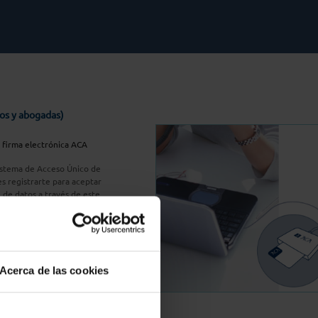
os y abogadas)
u firma electrónica ACA
Sistema de Acceso Único de
s registrarte para aceptar
n de datos a través de este
do
aquí
A Plus
Acerca de las cookies