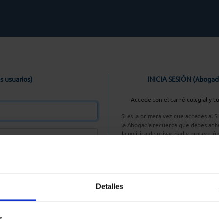
s usuarios)
INICIA SESIÓN (Abogad
Accede con el carné colegial y t
Si es la primera vez que accedes al 
la Abogacía recuerda que debes ante
la política de privacidad y protecció
enlace, pulsan
Entrar con AC
Detalles
aseña
s