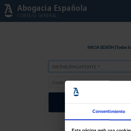
Abogacía Española
CONSEJO GENERAL
INICIA SESIÓN (Todos lo
Entrar
Consentimiento
Solicitar Contr
Esta página web usa cookie